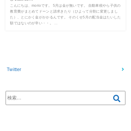
こんにちは、morioです。 5月は金が無いです。 自動車税やら子供の
教育費がまとめてドーンと請求きたり（ひよって分割に変更しまし
た）、とにかく金がかかるんです。 そのくせ5月の配当金はたいした
額ではないのが辛い・・。 …
Twitter フォロー
Twitter
検
索:
最近の投稿