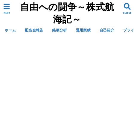
自由への闘争～株式航
MENU
SEARCH
海記～
ホーム
配当金報告
銘柄分析
運用実績
自己紹介
プラ