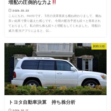
増配の圧倒的な力よ
2026.05.22
こんにちわ、morioです。 5月の決算発表も概ね終わりまして、概ね
良い結果で乗り越えた感じです。 今期の配当予想も続々と発表され
ておりまして、私の持ち株も続々と増配をしてくれました。 増配の
威力 配当アプリによると、以…
銘柄分析
トヨタ自動車決算 持ち株分析
2026.05.17