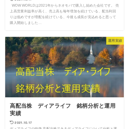
WOW WORLDは2021年からネオモバで購入し始めた会社です。 売
上高営業利益率が高く、売上高も毎年増加を続けている、配当利回
りは低めですが増配を続けている、今後も成長が見込めると思って
購入開始しました…
運用実績
高配当株 ディアライフ 銘柄分析と運用
実績
2021.10.17
ディアライフの特徴 高配当株であるディアライフについて分析と運