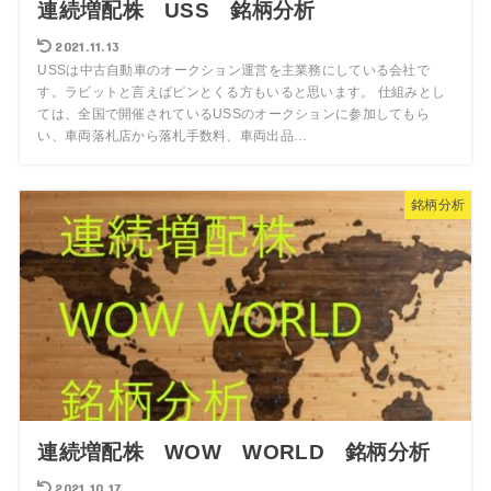
連続増配株 USS 銘柄分析
2021.11.13
USSは中古自動車のオークション運営を主業務にしている会社で
す。ラビットと言えばピンとくる方もいると思います。 仕組みとし
ては、全国で開催されているUSSのオークションに参加してもら
い、車両落札店から落札手数料、車両出品…
銘柄分析
連続増配株 WOW WORLD 銘柄分析
2021.10.17