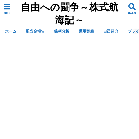
自由への闘争～株式航
MENU
SEARCH
海記～
ホーム
配当金報告
銘柄分析
運用実績
自己紹介
プラ