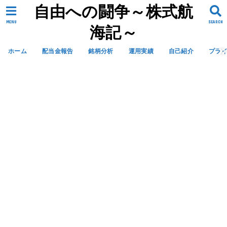
自由への闘争～株式航
MENU
SEARCH
海記～
ホーム
配当金報告
銘柄分析
運用実績
自己紹介
プラ